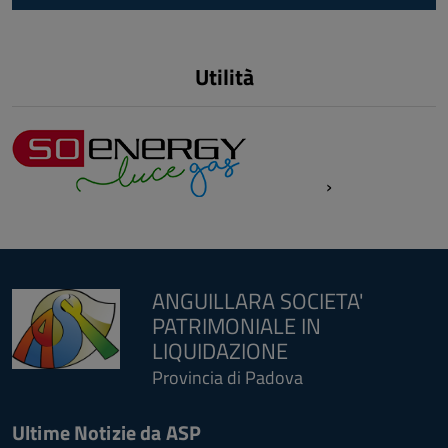
torna
all'inizio
del
Utilità
contenuto
ANGUILLARA SOCIETA'
PATRIMONIALE IN
LIQUIDAZIONE
Provincia di Padova
Ultime Notizie da ASP