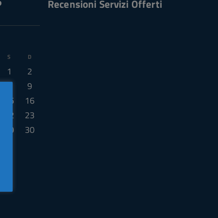
P
Recensioni Servizi Offerti
S
D
1
2
8
9
15
16
22
23
29
30