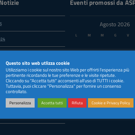
Notizie
Eventi promossi da AS
5
Agosto 2026
L
M
M
G
V
024
3
4
5
6
7
024
10
11
12
13
14
Questo sito web utlizza cookie
Utilizziamo i cookie sul nostro sito Web per offrirti l'esperienza più
17
18
19
20
21
pertinente ricordando le tue preferenze e le visite ripetute.
24
25
26
27
28
Cliccando su "Accetta tutti" acconsenti all'uso di TUTTI i cookie.
24
Tuttavia, puoi cliccare "Personalizza" per fornire un consenso
31
controllato.
« Gen
Personalizza
Accetta tutti
Rifiuta
Cookie e Privacy Policy