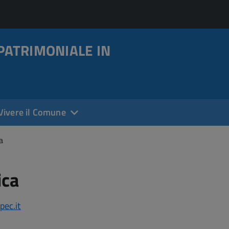
PATRIMONIALE IN
Vivere il Comune
a
ica
pec.it