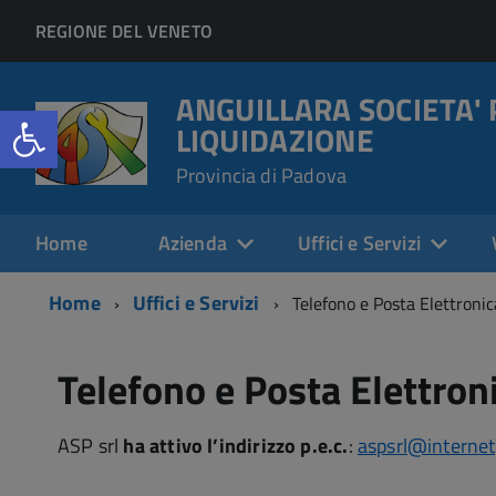
REGIONE DEL VENETO
ANGUILLARA SOCIETA' 
Open toolbar
LIQUIDAZIONE
Provincia di Padova
Home
Azienda
Uffici e Servizi
Home
Uffici e Servizi
Telefono e Posta Elettronic
Telefono e Posta Elettron
ASP srl
ha attivo l’indirizzo p.e.c.
:
aspsrl@internet