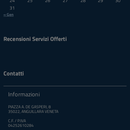
24
25
26
27
28
29
30
31
« Gen
Recensioni Servizi Offerti
Contatti
Informazioni
PIAZZA A. DE GASPERI, 8
35022, ANGUILLARA VENETA
C.F. / P.IVA
04252610284