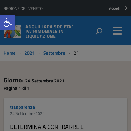
Accedi
REGIONE DEL VENETO
Open toolbar
ANGUILLARA SOCIETA'
PATRIMONIALE IN
LIQUIDAZIONE
Home
2021
Settembre
24
Giorno:
24 Settembre 2021
Pagina 1 di 1
trasparenza
24 Settembre 2021
DETERMINA A CONTRARRE E