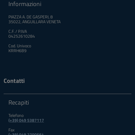
Informazioni
PIAZZA A. DE GASPERI, 8
35022, ANGUILLARA VENETA
C.F. / P.IVA
04252610284
Cod. Univoco
KRRH6B9
Contatti
Recapiti
Telefono
(+39) 049 5387117
Fax
(+39) 049 2700564