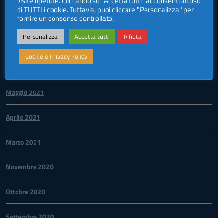
visite ripetute. Cliccando su "Accetta tutti" acconsenti all'uso
di TUTTI i cookie. Tuttavia, puoi cliccare "Personalizza" per
Settembre 2021
fornire un consenso controllato.
Personalizza
Accetta tutti
Rifiuta
Agosto 2021
Cookie e Privacy Policy
Giugno 2021
Maggio 2021
Aprile 2021
Marzo 2021
Novembre 2020
Ottobre 2020
Settembre 2020