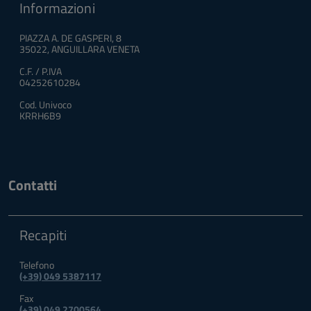
Informazioni
PIAZZA A. DE GASPERI, 8
35022, ANGUILLARA VENETA
C.F. / P.IVA
04252610284
Cod. Univoco
KRRH6B9
Contatti
Recapiti
Telefono
(+39) 049 5387117
Fax
(+39) 049 2700564