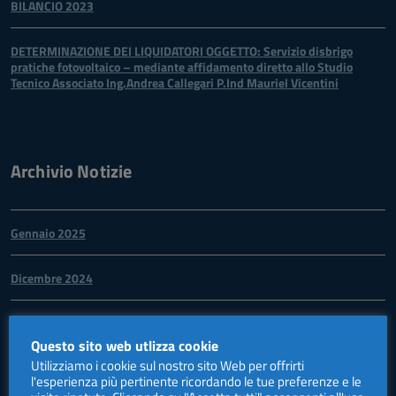
BILANCIO 2023
DETERMINAZIONE DEI LIQUIDATORI OGGETTO: Servizio disbrigo
pratiche fotovoltaico – mediante affidamento diretto allo Studio
Tecnico Associato Ing.Andrea Callegari P.Ind Mauriel Vicentini
Archivio Notizie
Gennaio 2025
Dicembre 2024
Novembre 2024
Questo sito web utlizza cookie
Utilizziamo i cookie sul nostro sito Web per offrirti
Giugno 2024
l'esperienza più pertinente ricordando le tue preferenze e le